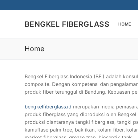
Lompat
ke
konten
BENGKEL FIBERGLASS
HOME
Home
Bengkel Fiberglass Indonesia (BFI) adalah kons
composite. Dengan kompetensi dan pengalaman 
produk fiber terunggul di Bandung. Kepuasan pel
bengkelfiberglass.id
merupakan media pemasaran 
produk fiberglass yang diproduksi oleh Bengkel 
produksi diantaranya tangki fiberglass, tangki pa
kamuflase palm tree, bak ikan, kolam fiber, kolam 
maskot fiberglass, grease trap, bioseptik tank.