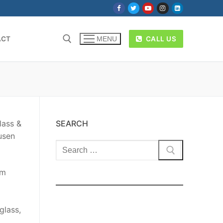
ACT
CALL US
MENU
lass &
SEARCH
usen
Cari:
am
glass,