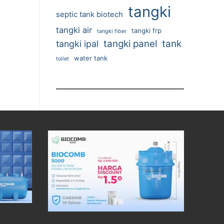
tangki
septic tank biotech
tangki air
tangki frp
tangki fiber
tangki panel
tank
tangki ipal
water tank
toilet