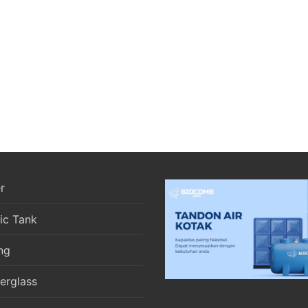
r
ic Tank
ng
berglass