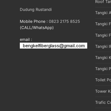
Roof Ta
Dudung Rustandi
Tangki A
Mobile Phone :
0823 2175 8525
Tangki F
(CALL/WhatsApp)
Tangki 
email :
Tangki I
Tangki 
Tangki P
Toilet P
Tower K
Trafic C