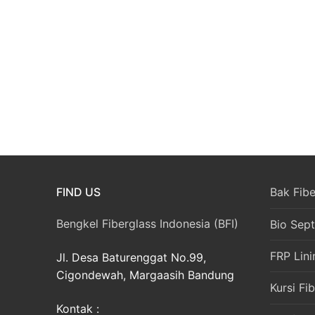
FIND US
Bak Fibe
Bengkel Fiberglass Indonesia (BFI)
Bio Sept
FRP Lini
Jl. Desa Baturenggat No.99,
Cigondewah, Margaasih Bandung
Kursi Fi
Kontak :