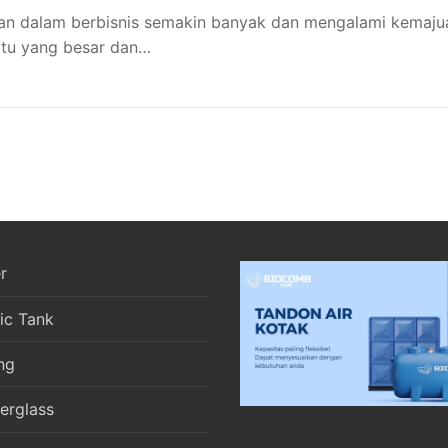
rkan dalam berbisnis semakin banyak dan mengalami kemaju
atu yang besar dan…
r
ic Tank
ng
berglass