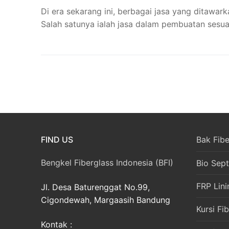
Di era sekarang ini, berbagai jasa yang ditawa
Salah satunya ialah jasa dalam pembuatan sesu
FIND US
Bak Fibe
Bengkel Fiberglass Indonesia (BFI)
Bio Sept
FRP Lini
Jl. Desa Baturenggat No.99,
Cigondewah, Margaasih Bandung
Kursi Fi
Kontak :