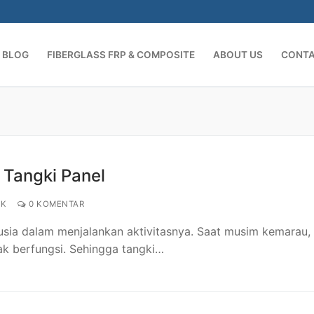
BLOG
FIBERGLASS FRP & COMPOSITE
ABOUT US
CONT
Cari:
 Tangki Panel
NK
0 KOMENTAR
sia dalam menjalankan aktivitasnya. Saat musim kemarau, 
ak berfungsi. Sehingga tangki…