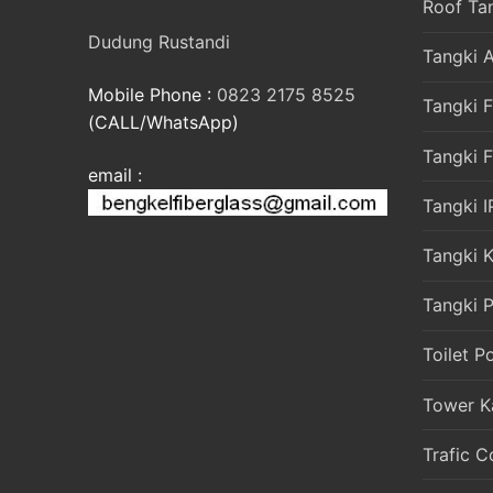
Roof Ta
Dudung Rustandi
Tangki A
Mobile Phone :
0823 2175 8525
Tangki F
(CALL/WhatsApp)
Tangki 
email :
Tangki I
Tangki 
Tangki P
Toilet P
Tower K
Trafic C