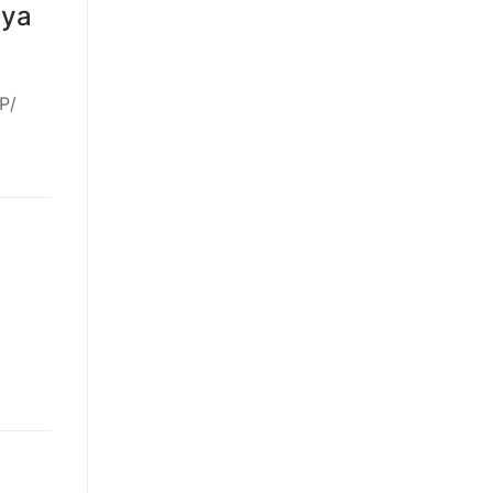
nya
P/