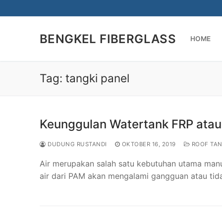
Lompat
ke
konten
BENGKEL FIBERGLASS
HOME
Tag:
tangki panel
Keunggulan Watertank FRP atau
DUDUNG RUSTANDI
OKTOBER 16, 2019
ROOF TA
Air merupakan salah satu kebutuhan utama manu
air dari PAM akan mengalami gangguan atau tid