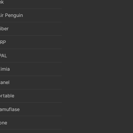
nk
ir Penguin
iber
FRP
PAL
Kimia
anel
ortable
amuflase
one