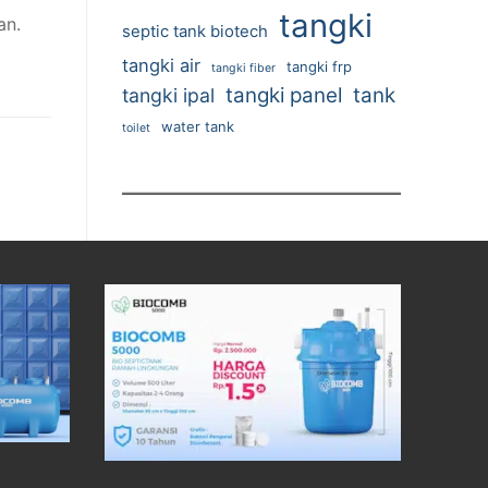
tangki
an.
septic tank biotech
tangki air
tangki frp
tangki fiber
tangki panel
tank
tangki ipal
water tank
toilet