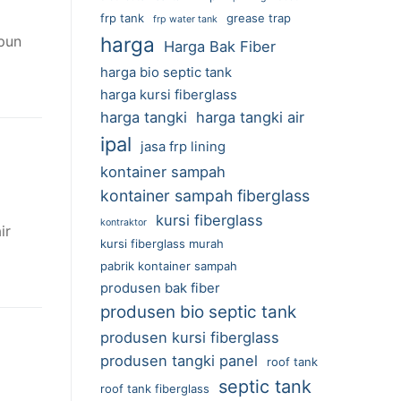
frp tank
grease trap
frp water tank
pun
harga
Harga Bak Fiber
harga bio septic tank
harga kursi fiberglass
harga tangki
harga tangki air
ipal
jasa frp lining
kontainer sampah
kontainer sampah fiberglass
kursi fiberglass
kontraktor
ir
kursi fiberglass murah
pabrik kontainer sampah
produsen bak fiber
produsen bio septic tank
produsen kursi fiberglass
produsen tangki panel
roof tank
septic tank
roof tank fiberglass