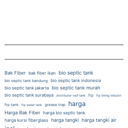
bio septic tank
Bak Fiber
bak fiber ikan
bio septic tank indonesia
bio septic tank bandung
bio septic tank murah
bio septic tank jakarta
bio septic tank surabaya
frp
distributor roof tank
frp lining industri
harga
frp tank
grease trap
frp water tank
Harga Bak Fiber
harga bio septic tank
harga tangki
harga tangki air
harga kursi fiberglass