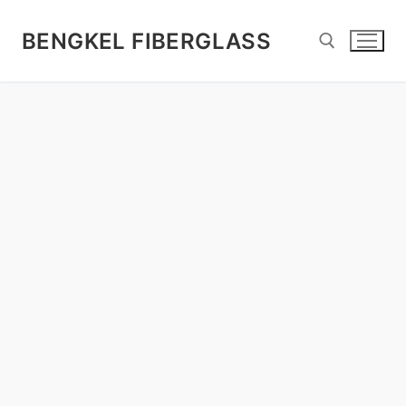
Lompat
ke
BENGKEL FIBERGLASS
konten
Cari: