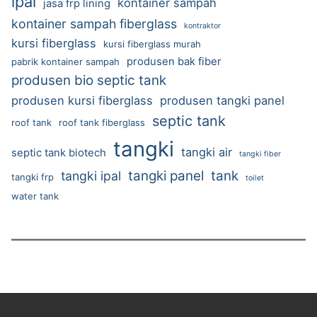
ipal
kontainer sampah
jasa frp lining
kontainer sampah fiberglass
kontraktor
kursi fiberglass
kursi fiberglass murah
produsen bak fiber
pabrik kontainer sampah
produsen bio septic tank
produsen kursi fiberglass
produsen tangki panel
septic tank
roof tank
roof tank fiberglass
tangki
tangki air
septic tank biotech
tangki fiber
tangki panel
tank
tangki ipal
tangki frp
toilet
water tank