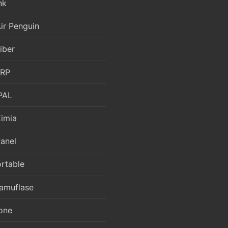
nk
ir Penguin
iber
FRP
PAL
Kimia
anel
ortable
amuflase
one