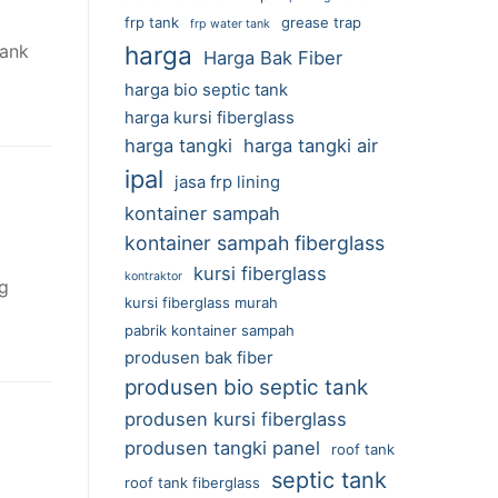
frp tank
grease trap
frp water tank
tank
harga
Harga Bak Fiber
harga bio septic tank
harga kursi fiberglass
harga tangki
harga tangki air
ipal
jasa frp lining
kontainer sampah
kontainer sampah fiberglass
kursi fiberglass
kontraktor
ng
kursi fiberglass murah
pabrik kontainer sampah
produsen bak fiber
produsen bio septic tank
produsen kursi fiberglass
produsen tangki panel
roof tank
septic tank
roof tank fiberglass