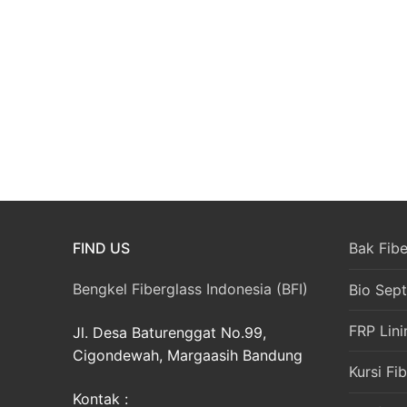
FIND US
Bak Fibe
Bengkel Fiberglass Indonesia (BFI)
Bio Sept
FRP Lini
Jl. Desa Baturenggat No.99,
Cigondewah, Margaasih Bandung
Kursi Fi
Kontak :