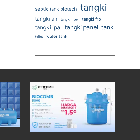
tangki
septic tank biotech
tangki air
tangki frp
tangki fiber
tangki panel
tank
tangki ipal
water tank
toilet