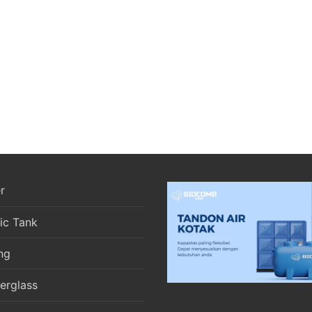
r
ic Tank
ng
berglass