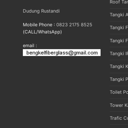
Roof Ta
Dudung Rustandi
Tangki A
Mobile Phone :
0823 2175 8525
Tangki F
(CALL/WhatsApp)
Tangki 
email :
Tangki I
Tangki 
Tangki P
Toilet P
Tower K
Trafic C