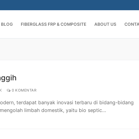
BLOG
FIBERGLASS FRP & COMPOSITE
ABOUT US
CONT
Cari:
nggih
K
0 KOMENTAR
dern, terdapat banyak inovasi terbaru di bidang-bidang
 mengolah limbah domestik, yaitu bio septic…