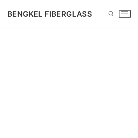
Lompat
ke
BENGKEL FIBERGLASS
konten
Cari: