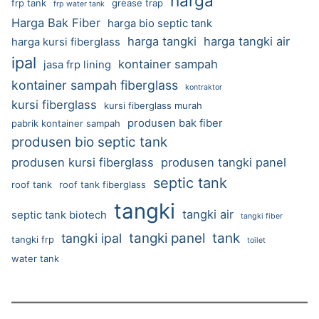
harga
frp tank
grease trap
frp water tank
Harga Bak Fiber
harga bio septic tank
harga tangki
harga tangki air
harga kursi fiberglass
ipal
kontainer sampah
jasa frp lining
kontainer sampah fiberglass
kontraktor
kursi fiberglass
kursi fiberglass murah
produsen bak fiber
pabrik kontainer sampah
produsen bio septic tank
produsen kursi fiberglass
produsen tangki panel
septic tank
roof tank
roof tank fiberglass
tangki
tangki air
septic tank biotech
tangki fiber
tangki panel
tank
tangki ipal
tangki frp
toilet
water tank