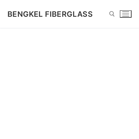
Lompat
ke
BENGKEL FIBERGLASS
konten
Cari: