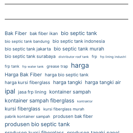
bio septic tank
Bak Fiber
bak fiber ikan
bio septic tank indonesia
bio septic tank bandung
bio septic tank murah
bio septic tank jakarta
bio septic tank surabaya
frp
distributor roof tank
frp lining industri
harga
frp tank
grease trap
frp water tank
Harga Bak Fiber
harga bio septic tank
harga tangki
harga tangki air
harga kursi fiberglass
ipal
kontainer sampah
jasa frp lining
kontainer sampah fiberglass
kontraktor
kursi fiberglass
kursi fiberglass murah
produsen bak fiber
pabrik kontainer sampah
produsen bio septic tank
produsen kursi fiberglass
produsen tangki panel