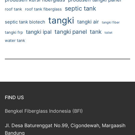
septic tank
roof tank
roof tank fiberglass
tangki
tangki air
septic tank biotech
tangki fiber
tangki panel
tank
tangki ipal
tangki frp
toilet
water tank
FIND US
Bengkel Fiberglass Indonesia (BFI)
Jl. Desa Baturenggat No.99, Cigondewah, Margaasih
Bandung