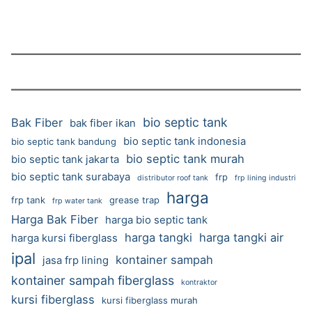
bio septic tank
Bak Fiber
bak fiber ikan
bio septic tank indonesia
bio septic tank bandung
bio septic tank murah
bio septic tank jakarta
bio septic tank surabaya
frp
distributor roof tank
frp lining industri
harga
frp tank
grease trap
frp water tank
Harga Bak Fiber
harga bio septic tank
harga tangki
harga tangki air
harga kursi fiberglass
ipal
kontainer sampah
jasa frp lining
kontainer sampah fiberglass
kontraktor
kursi fiberglass
kursi fiberglass murah