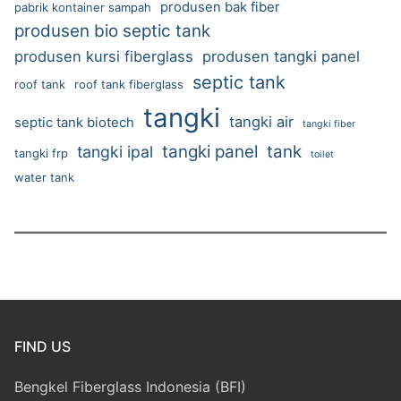
produsen bak fiber
pabrik kontainer sampah
produsen bio septic tank
produsen kursi fiberglass
produsen tangki panel
septic tank
roof tank
roof tank fiberglass
tangki
tangki air
septic tank biotech
tangki fiber
tangki panel
tank
tangki ipal
tangki frp
toilet
water tank
FIND US
Bengkel Fiberglass Indonesia (BFI)