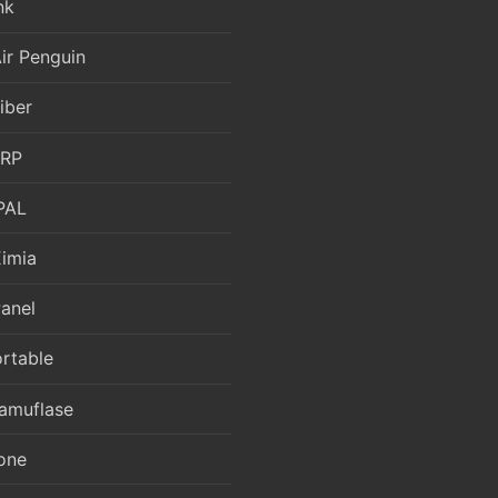
nk
ir Penguin
iber
FRP
PAL
Kimia
anel
ortable
amuflase
one