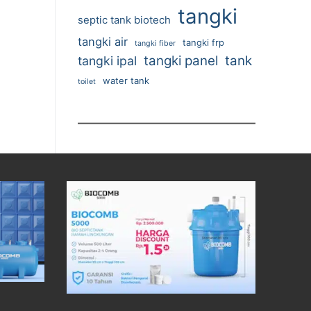
tangki
septic tank biotech
tangki air
tangki frp
tangki fiber
tangki panel
tank
tangki ipal
water tank
toilet