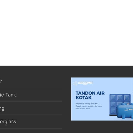
r
ic Tank
ng
berglass