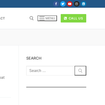
ACT
CALL US
MENU
SEARCH
Cari:
pat