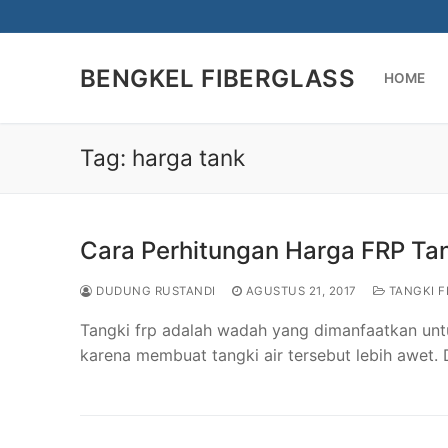
Lompat
ke
konten
BENGKEL FIBERGLASS
HOME
Tag:
harga tank
Cara Perhitungan Harga FRP Tan
DUDUNG RUSTANDI
AGUSTUS 21, 2017
TANGKI F
Tangki frp adalah wadah yang dimanfaatkan unt
karena membuat tangki air tersebut lebih awe