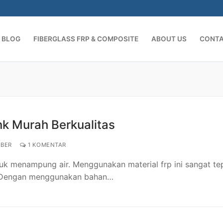
BLOG
FIBERGLASS FRP & COMPOSITE
ABOUT US
CONT
Cari:
k Murah Berkualitas
IBER
1 KOMENTAR
uk menampung air. Menggunakan material frp ini sangat te
t. Dengan menggunakan bahan…