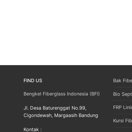
FIND US
Bak Fibe
Bengkel Fiberglass Indonesia (BFI)
Bio Sept
FRP Lini
Jl. Desa Baturenggat No.99,
Cigondewah, Margaasih Bandung
Kursi Fi
Kontak :