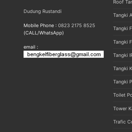
Roof Ta
Dudung Rustandi
Tangki A
Mobile Phone :
0823 2175 8525
Tangki F
(CALL/WhatsApp)
Tangki 
email :
Tangki I
Tangki 
Tangki P
Toilet P
Tower K
Trafic C