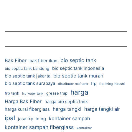
bio septic tank
Bak Fiber
bak fiber ikan
bio septic tank indonesia
bio septic tank bandung
bio septic tank murah
bio septic tank jakarta
bio septic tank surabaya
frp
distributor roof tank
frp lining industri
harga
frp tank
grease trap
frp water tank
Harga Bak Fiber
harga bio septic tank
harga tangki
harga tangki air
harga kursi fiberglass
ipal
kontainer sampah
jasa frp lining
kontainer sampah fiberglass
kontraktor