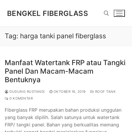
Lompat
ke
BENGKEL FIBERGLASS
konten
Tag:
harga tanki panel fiberglass
Cari:
Manfaat Watertank FRP atau Tangki
Panel Dan Macam-Macam
Bentuknya
DUDUNG RUSTANDI
OKTOBER 16, 2019
ROOF TANK
0 KOMENTAR
Fiberglass FRP merupakan bahan produksi unggulan
yang banyak dipilih. Salah satunya untuk watertank
FRP/ tangki panel. Bahan yang berkualitas memang
terbukti sangat handal menjalankan fungsinya…