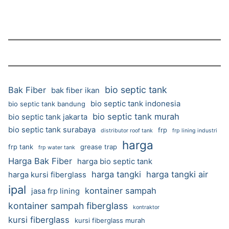
bio septic tank
Bak Fiber
bak fiber ikan
bio septic tank indonesia
bio septic tank bandung
bio septic tank murah
bio septic tank jakarta
bio septic tank surabaya
frp
distributor roof tank
frp lining industri
harga
frp tank
grease trap
frp water tank
Harga Bak Fiber
harga bio septic tank
harga tangki
harga tangki air
harga kursi fiberglass
ipal
kontainer sampah
jasa frp lining
kontainer sampah fiberglass
kontraktor
kursi fiberglass
kursi fiberglass murah