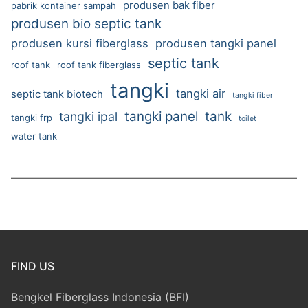
produsen bak fiber
pabrik kontainer sampah
produsen bio septic tank
produsen kursi fiberglass
produsen tangki panel
septic tank
roof tank
roof tank fiberglass
tangki
tangki air
septic tank biotech
tangki fiber
tangki panel
tank
tangki ipal
tangki frp
toilet
water tank
FIND US
Bengkel Fiberglass Indonesia (BFI)