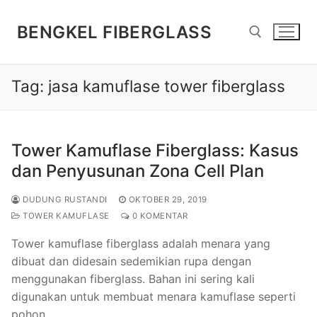
Lompat
ke
BENGKEL FIBERGLASS
konten
Tag:
jasa kamuflase tower fiberglass
Cari:
Tower Kamuflase Fiberglass: Kasus
dan Penyusunan Zona Cell Plan
DUDUNG RUSTANDI
OKTOBER 29, 2019
TOWER KAMUFLASE
0 KOMENTAR
Tower kamuflase fiberglass adalah menara yang
dibuat dan didesain sedemikian rupa dengan
menggunakan fiberglass. Bahan ini sering kali
digunakan untuk membuat menara kamuflase seperti
pohon…