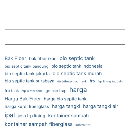
bio septic tank
Bak Fiber
bak fiber ikan
bio septic tank indonesia
bio septic tank bandung
bio septic tank murah
bio septic tank jakarta
bio septic tank surabaya
frp
distributor roof tank
frp lining industri
harga
frp tank
grease trap
frp water tank
Harga Bak Fiber
harga bio septic tank
harga tangki
harga tangki air
harga kursi fiberglass
ipal
kontainer sampah
jasa frp lining
kontainer sampah fiberglass
kontraktor