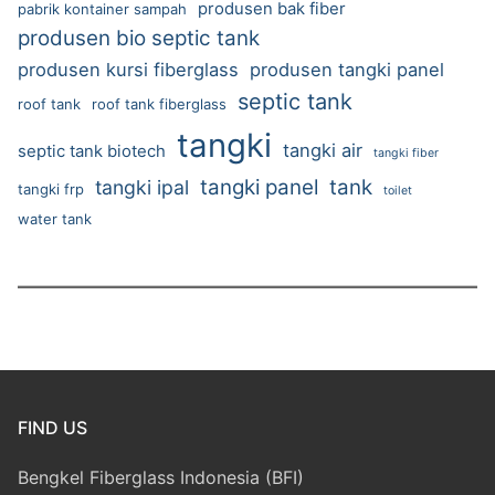
produsen bak fiber
pabrik kontainer sampah
produsen bio septic tank
produsen kursi fiberglass
produsen tangki panel
septic tank
roof tank
roof tank fiberglass
tangki
tangki air
septic tank biotech
tangki fiber
tangki panel
tank
tangki ipal
tangki frp
toilet
water tank
FIND US
Bengkel Fiberglass Indonesia (BFI)