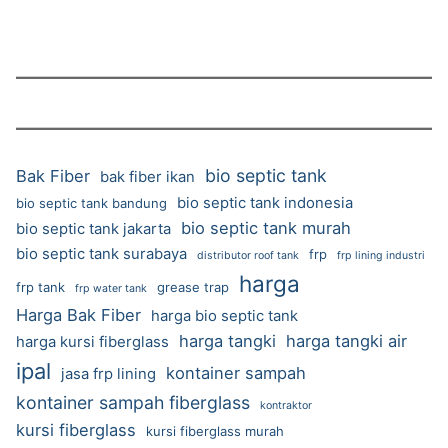
bio septic tank
Bak Fiber
bak fiber ikan
bio septic tank indonesia
bio septic tank bandung
bio septic tank murah
bio septic tank jakarta
bio septic tank surabaya
frp
distributor roof tank
frp lining industri
harga
frp tank
grease trap
frp water tank
Harga Bak Fiber
harga bio septic tank
harga tangki
harga tangki air
harga kursi fiberglass
ipal
kontainer sampah
jasa frp lining
kontainer sampah fiberglass
kontraktor
kursi fiberglass
kursi fiberglass murah