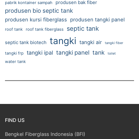
produsen bak fiber
pabrik kontainer sampah
produsen bio septic tank
produsen kursi fiberglass
produsen tangki panel
septic tank
roof tank
roof tank fiberglass
tangki
tangki air
septic tank biotech
tangki fiber
tangki panel
tank
tangki ipal
tangki frp
toilet
water tank
FIND US
Bengkel Fiberglass Indonesia (BFI)