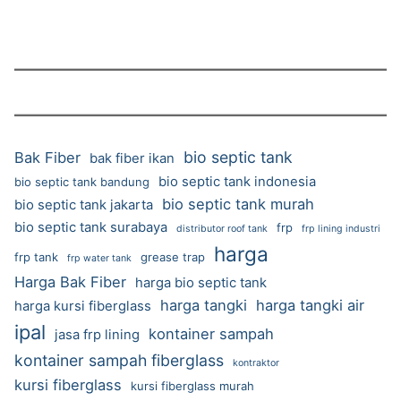
bio septic tank
Bak Fiber
bak fiber ikan
bio septic tank indonesia
bio septic tank bandung
bio septic tank murah
bio septic tank jakarta
bio septic tank surabaya
frp
distributor roof tank
frp lining industri
harga
frp tank
grease trap
frp water tank
Harga Bak Fiber
harga bio septic tank
harga tangki
harga tangki air
harga kursi fiberglass
ipal
kontainer sampah
jasa frp lining
kontainer sampah fiberglass
kontraktor
kursi fiberglass
kursi fiberglass murah