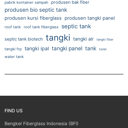
produsen bak fiber
pabrik kontainer sampah
produsen bio septic tank
produsen kursi fiberglass
produsen tangki panel
septic tank
roof tank
roof tank fiberglass
tangki
tangki air
septic tank biotech
tangki fiber
tangki panel
tank
tangki ipal
tangki frp
toilet
water tank
FIND US
Bengkel Fiberglass Indonesia (BFI)