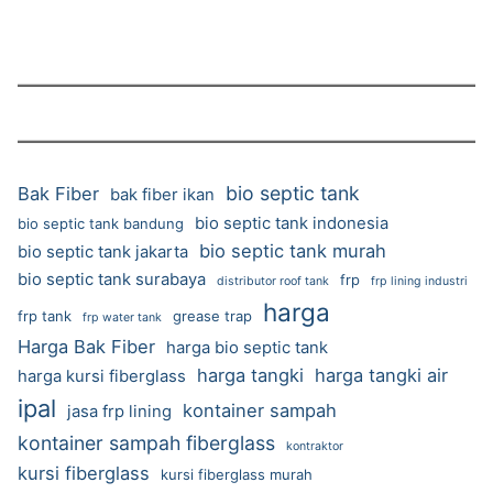
bio septic tank
Bak Fiber
bak fiber ikan
bio septic tank indonesia
bio septic tank bandung
bio septic tank murah
bio septic tank jakarta
bio septic tank surabaya
frp
distributor roof tank
frp lining industri
harga
frp tank
grease trap
frp water tank
Harga Bak Fiber
harga bio septic tank
harga tangki
harga tangki air
harga kursi fiberglass
ipal
kontainer sampah
jasa frp lining
kontainer sampah fiberglass
kontraktor
kursi fiberglass
kursi fiberglass murah