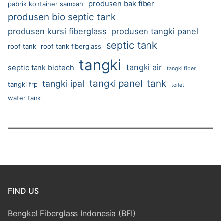
produsen bak fiber
pabrik kontainer sampah
produsen bio septic tank
produsen kursi fiberglass
produsen tangki panel
septic tank
roof tank
roof tank fiberglass
tangki
tangki air
septic tank biotech
tangki fiber
tangki panel
tank
tangki ipal
tangki frp
toilet
water tank
FIND US
Bengkel Fiberglass Indonesia (BFI)