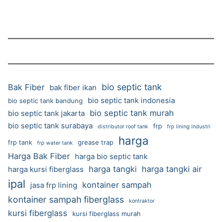
bio septic tank
Bak Fiber
bak fiber ikan
bio septic tank indonesia
bio septic tank bandung
bio septic tank murah
bio septic tank jakarta
bio septic tank surabaya
frp
distributor roof tank
frp lining industri
harga
frp tank
grease trap
frp water tank
Harga Bak Fiber
harga bio septic tank
harga tangki
harga tangki air
harga kursi fiberglass
ipal
kontainer sampah
jasa frp lining
kontainer sampah fiberglass
kontraktor
kursi fiberglass
kursi fiberglass murah