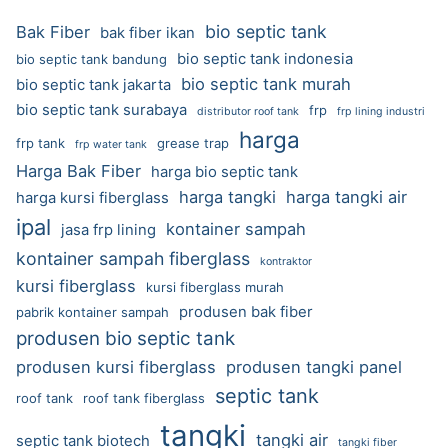
bio septic tank
Bak Fiber
bak fiber ikan
bio septic tank indonesia
bio septic tank bandung
bio septic tank murah
bio septic tank jakarta
bio septic tank surabaya
frp
distributor roof tank
frp lining industri
harga
frp tank
grease trap
frp water tank
Harga Bak Fiber
harga bio septic tank
harga tangki
harga tangki air
harga kursi fiberglass
ipal
kontainer sampah
jasa frp lining
kontainer sampah fiberglass
kontraktor
kursi fiberglass
kursi fiberglass murah
produsen bak fiber
pabrik kontainer sampah
produsen bio septic tank
produsen kursi fiberglass
produsen tangki panel
septic tank
roof tank
roof tank fiberglass
tangki
tangki air
septic tank biotech
tangki fiber