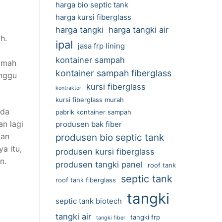
harga bio septic tank
harga kursi fiberglass
harga tangki
harga tangki air
h.
ipal
jasa frp lining
kontainer sampah
ramah
kontainer sampah fiberglass
anggu
kursi fiberglass
kontraktor
kursi fiberglass murah
eda
pabrik kontainer sampah
n lagi
produsen bak fiber
kan
produsen bio septic tank
a itu,
produsen kursi fiberglass
n.
produsen tangki panel
roof tank
septic tank
roof tank fiberglass
tangki
septic tank biotech
tangki air
tangki frp
tangki fiber