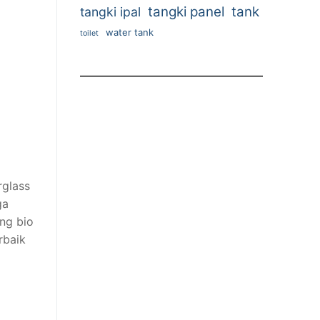
tangki panel
tank
tangki ipal
water tank
toilet
rglass
ga
ng bio
rbaik