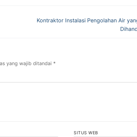
Next
Kontraktor Instalasi Pengolahan Air yan
post:
Dihan
as yang wajib ditandai
*
SITUS WEB