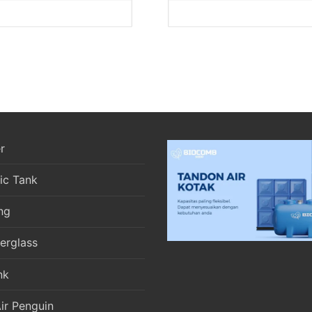
r
ic Tank
ng
berglass
nk
ir Penguin