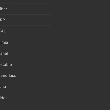
iber
FRP
PAL
Kimia
anel
ortable
amuflase
one
ider