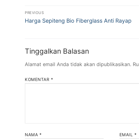
Navigasi
PREVIOUS
Previous
pos
Harga Sepiteng Bio Fiberglass Anti Rayap
post:
Tinggalkan Balasan
Alamat email Anda tidak akan dipublikasikan.
Ru
KOMENTAR
*
NAMA
*
EMAIL
*