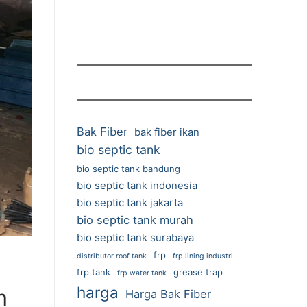
Bak Fiber
bak fiber ikan
bio septic tank
bio septic tank bandung
bio septic tank indonesia
bio septic tank jakarta
bio septic tank murah
bio septic tank surabaya
frp
distributor roof tank
frp lining industri
frp tank
grease trap
frp water tank
harga
m
Harga Bak Fiber