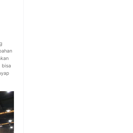
ng
 bahan
akan
 bisa
rayap