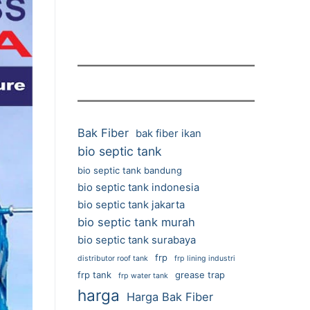
Bak Fiber
bak fiber ikan
bio septic tank
bio septic tank bandung
bio septic tank indonesia
bio septic tank jakarta
bio septic tank murah
bio septic tank surabaya
frp
distributor roof tank
frp lining industri
frp tank
grease trap
frp water tank
harga
Harga Bak Fiber