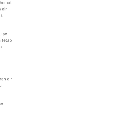
ghemat
 air
si
ulan
 tetap
a
an air
u
an