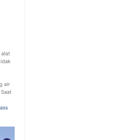
alat
tidak
 air
 Saat
lass