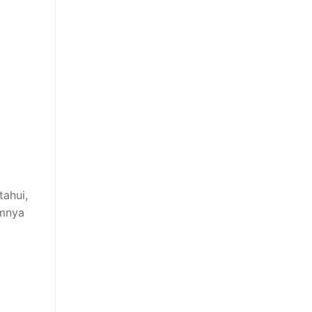
tahui,
umnya