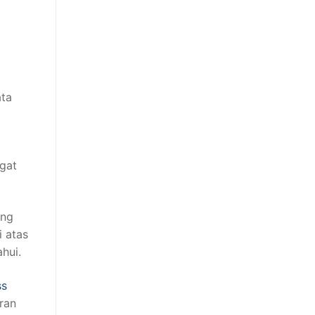
ata
ngat
ang
i atas
ahui.
ss
ran