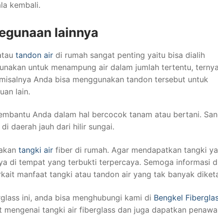
la kembali.
Kegunaan lainnya
atau
tandon air
di rumah sangat penting yaitu bisa dialih
igunakan untuk menampung air dalam jumlah tertentu, terny
ain, misalnya Anda bisa menggunakan tandon tersebut untuk
an lain.
n membantu Anda dalam hal bercocok tanam atau bertani. Sa
 daerah jauh dari hilir sungai.
nakan
tangki air
fiber di rumah. Agar mendapatkan tangki y
ya di tempat yang terbukti terpercaya. Semoga informasi d
ait manfaat tangki atau tandon air yang tak banyak diket
rglass ini, anda bisa menghubungi kami di
Bengkel Fibergla
ut mengenai tangki air fiberglass dan juga dapatkan penawa