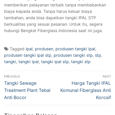
memberikan pelayanan terbaik tanpa membebankan
biaya kepada anda. Tanpa harus keluar biaya
tambahan, anda bisa dapatkan tangki IPAL STP
berkualitas yang sesuai pesanan. Untuk itu, segera
hubungi Bengkel Fiberglass Indonesia saat ini juga.
Tagged
ipal
,
produsen
,
produsen tangki ipal
,
produsen tangki ipal stp
,
produsen tangki stp
,
stp
,
tangki
,
tangki ipal
,
tangki ipal stp
,
tangki stp
Navigasi
PREVIOUS
NEXT
pos
Previous
Next
Tangki Sewage
Harga Tangki IPAL
post:
post:
Treatment Plant Tebal
Komunal Fiberglass Anti
Anti Bocor
Korosif