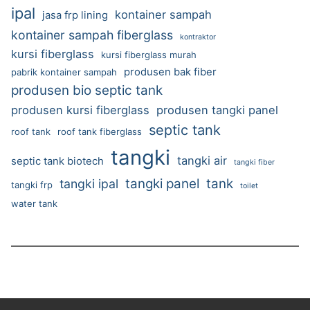
ipal
kontainer sampah
jasa frp lining
kontainer sampah fiberglass
kontraktor
kursi fiberglass
kursi fiberglass murah
produsen bak fiber
pabrik kontainer sampah
produsen bio septic tank
produsen kursi fiberglass
produsen tangki panel
septic tank
roof tank
roof tank fiberglass
tangki
tangki air
septic tank biotech
tangki fiber
tangki panel
tank
tangki ipal
tangki frp
toilet
water tank