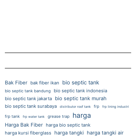
bio septic tank
Bak Fiber
bak fiber ikan
bio septic tank indonesia
bio septic tank bandung
bio septic tank murah
bio septic tank jakarta
bio septic tank surabaya
frp
distributor roof tank
frp lining industri
harga
frp tank
grease trap
frp water tank
Harga Bak Fiber
harga bio septic tank
harga tangki
harga tangki air
harga kursi fiberglass