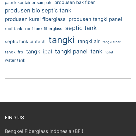
produsen bak fiber
pabrik kontainer sampah
produsen bio septic tank
produsen kursi fiberglass
produsen tangki panel
septic tank
roof tank
roof tank fiberglass
tangki
tangki air
septic tank biotech
tangki fiber
tangki panel
tank
tangki ipal
tangki frp
toilet
water tank
FIND US
Bengkel Fiberglass Indonesia (BFI)