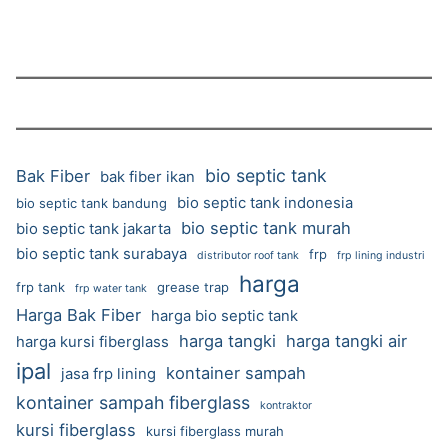
bio septic tank
Bak Fiber
bak fiber ikan
bio septic tank indonesia
bio septic tank bandung
bio septic tank murah
bio septic tank jakarta
bio septic tank surabaya
frp
distributor roof tank
frp lining industri
harga
frp tank
grease trap
frp water tank
Harga Bak Fiber
harga bio septic tank
harga tangki
harga tangki air
harga kursi fiberglass
ipal
kontainer sampah
jasa frp lining
kontainer sampah fiberglass
kontraktor
kursi fiberglass
kursi fiberglass murah