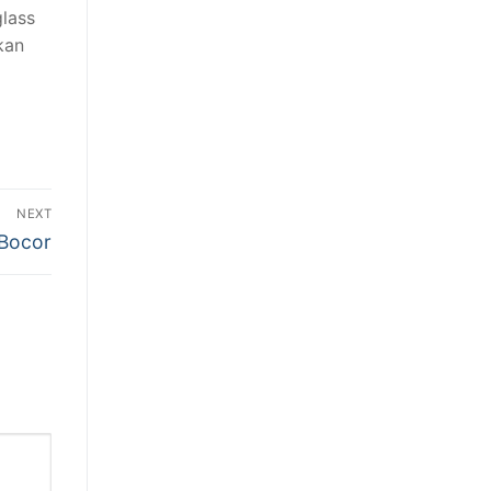
lass
kan
NEXT
 Bocor