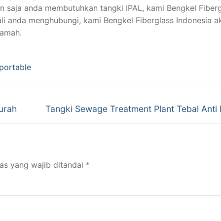
n saja anda membutuhkan tangki IPAL, kami Bengkel Fiberg
li anda menghubungi, kami Bengkel Fiberglass Indonesia a
ramah.
 portable
Next
urah
Tangki Sewage Treatment Plant Tebal Anti
post:
as yang wajib ditandai
*