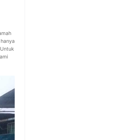
ramah
 hanya
 Untuk
Kami