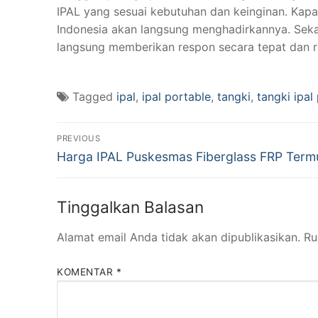
IPAL yang sesuai kebutuhan dan keinginan. Kapa
Indonesia akan langsung menghadirkannya. Seka
langsung memberikan respon secara tepat dan 
Tagged
ipal
,
ipal portable
,
tangki
,
tangki ipal
Navigasi
PREVIOUS
Previous
pos
Harga IPAL Puskesmas Fiberglass FRP Term
post:
Tinggalkan Balasan
Alamat email Anda tidak akan dipublikasikan.
Ru
KOMENTAR
*