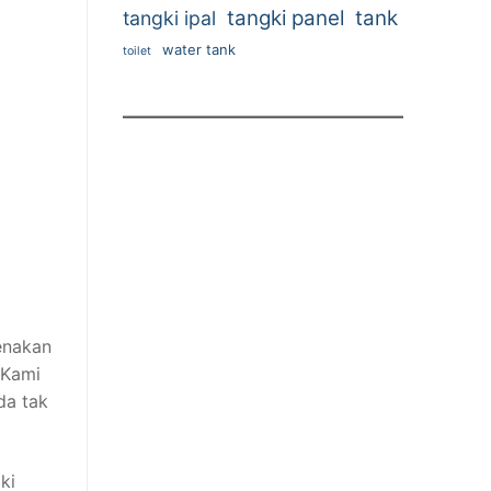
tangki panel
tank
tangki ipal
water tank
toilet
renakan
 Kami
da tak
ki