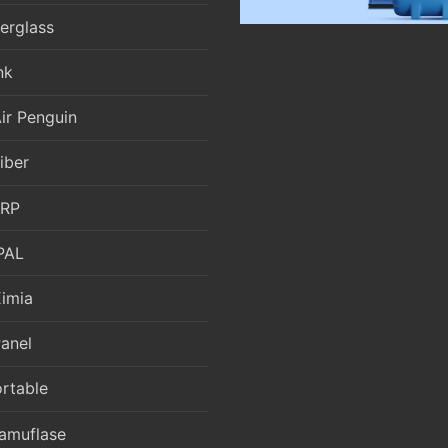
berglass
nk
ir Penguin
iber
FRP
PAL
Kimia
anel
ortable
amuflase