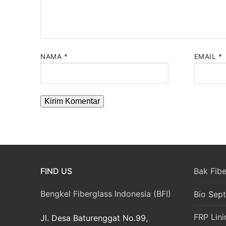
NAMA
*
EMAIL
*
FIND US
Bak Fibe
Bengkel Fiberglass Indonesia (BFI)
Bio Sept
FRP Lini
Jl. Desa Baturenggat No.99,