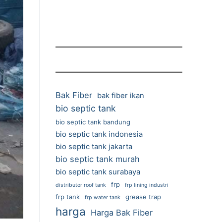
Bak Fiber
bak fiber ikan
bio septic tank
bio septic tank bandung
bio septic tank indonesia
bio septic tank jakarta
bio septic tank murah
bio septic tank surabaya
frp
distributor roof tank
frp lining industri
frp tank
grease trap
frp water tank
harga
Harga Bak Fiber