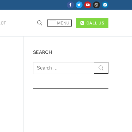
ACT
CALL US
MENU
SEARCH
Cari: