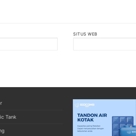
SITUS WEB
r
ic Tank
ng